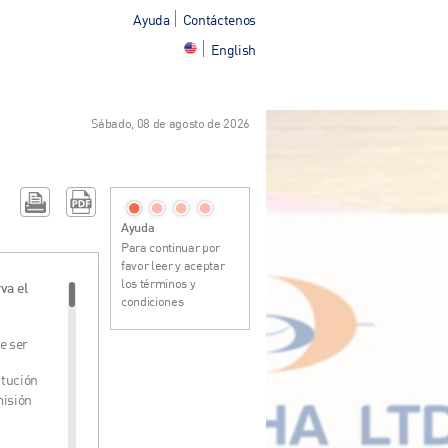
Ayuda
Contáctenos
English
Sábado, 08 de agosto de 2026
Ayuda
Para continuar por
favor leer y aceptar
los términos y
va el
condiciones
e ser
itución
misión