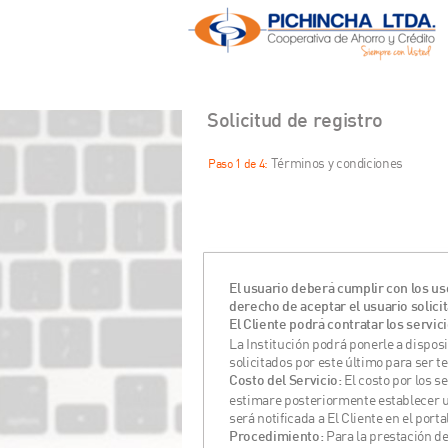
Solicitud de registro
Términos y condiciones
Paso 1 de 4:
El usuario deberá cumplir con los us
derecho de aceptar el usuario solicit
El Cliente podrá contratar los servic
La Institución podrá ponerle a disposi
solicitados por este último para ser t
El costo por los s
Costo del Servicio:
estimare posteriormente establecer u
será notificada a El Cliente en el port
Para la prestación de
Procedimiento: